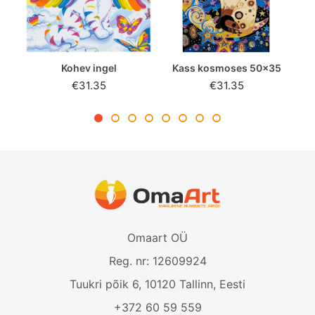
Kohev ingel
Kass kosmoses 50x35
€31.35
€31.35
Omaart OÜ
Reg. nr: 12609924
Tuukri põik 6, 10120 Tallinn, Eesti
+372 60 59 559