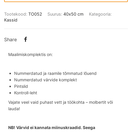
Tootekood:
TO052
Suurus:
40х50 cm
Kategooria:
Kassid
Share
Maalimiskomplektis on:
Nummerdatud ja raamile tõmmatud lõuend
Nummerdatud värvide komplekt
Pintslid
Kontroll-leht
Vajate veel vaid puhast vett ja töökohta – molbertit või
lauda!
NB! Värvid ei kannata miinuskraadid. Seega