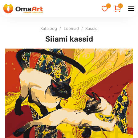
0
Kataloog
/
Loomad
/
Kassid
Siiami kassid