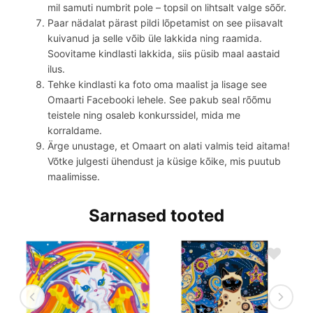
mil samuti numbrit pole – topsil on lihtsalt valge sõõr.
Paar nädalat pärast pildi lõpetamist on see piisavalt
kuivanud ja selle võib üle lakkida ning raamida.
Soovitame kindlasti lakkida, siis püsib maal aastaid
ilus.
Tehke kindlasti ka foto oma maalist ja lisage see
Omaarti Facebooki lehele. See pakub seal rõõmu
teistele ning osaleb konkurssidel, mida me
korraldame.
Ärge unustage, et Omaart on alati valmis teid aitama!
Võtke julgesti ühendust ja küsige kõike, mis puutub
maalimisse.
Sarnased tooted