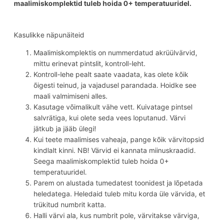
maalimiskomplektid tuleb hoida 0+ temperatuuridel.
Kasulikke näpunäiteid
Maalimiskomplektis on nummerdatud akrüülvärvid,
mittu erinevat pintslit, kontroll-leht.
Kontroll-lehe pealt saate vaadata, kas olete kõik
õigesti teinud, ja vajadusel parandada. Hoidke see
maali valmimiseni alles.
Kasutage võimalikult vähe vett. Kuivatage pintsel
salvrätiga, kui olete seda vees loputanud. Värvi
jätkub ja jääb ülegi!
Kui teete maalimises vaheaja, pange kõik värvitopsid
kindlalt kinni. NB! Värvid ei kannata miinuskraadid.
Seega maalimiskomplektid tuleb hoida 0+
temperatuuridel.
Parem on alustada tumedatest toonidest ja lõpetada
heledatega. Heledaid tuleb mitu korda üle värvida, et
trükitud numbrit katta.
Halli värvi ala, kus numbrit pole, värvitakse värviga,