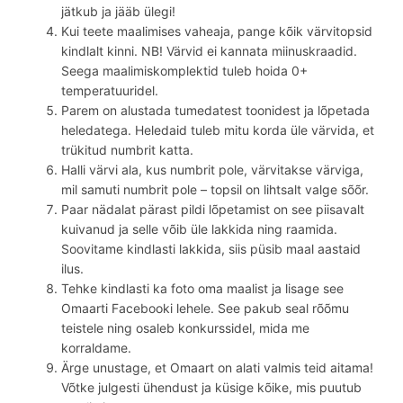
jätkub ja jääb ülegi!
Kui teete maalimises vaheaja, pange kõik värvitopsid
kindlalt kinni. NB! Värvid ei kannata miinuskraadid.
Seega maalimiskomplektid tuleb hoida 0+
temperatuuridel.
Parem on alustada tumedatest toonidest ja lõpetada
heledatega. Heledaid tuleb mitu korda üle värvida, et
trükitud numbrit katta.
Halli värvi ala, kus numbrit pole, värvitakse värviga,
mil samuti numbrit pole – topsil on lihtsalt valge sõõr.
Paar nädalat pärast pildi lõpetamist on see piisavalt
kuivanud ja selle võib üle lakkida ning raamida.
Soovitame kindlasti lakkida, siis püsib maal aastaid
ilus.
Tehke kindlasti ka foto oma maalist ja lisage see
Omaarti Facebooki lehele. See pakub seal rõõmu
teistele ning osaleb konkurssidel, mida me
korraldame.
Ärge unustage, et Omaart on alati valmis teid aitama!
Võtke julgesti ühendust ja küsige kõike, mis puutub