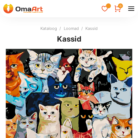
0
Kataloog
/
Loomad
/
Kassid
Kassid