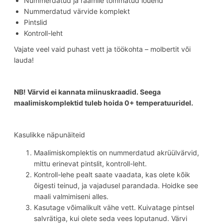
Nummerdatud ja raamile tõmmatud lõuend
Nummerdatud värvide komplekt
Pintslid
Kontroll-leht
Vajate veel vaid puhast vett ja töökohta – molbertit või
lauda!
NB! Värvid ei kannata miinuskraadid. Seega
maalimiskomplektid tuleb hoida 0+ temperatuuridel.
Kasulikke näpunäiteid
Maalimiskomplektis on nummerdatud akrüülvärvid,
mittu erinevat pintslit, kontroll-leht.
Kontroll-lehe pealt saate vaadata, kas olete kõik
õigesti teinud, ja vajadusel parandada. Hoidke see
maali valmimiseni alles.
Kasutage võimalikult vähe vett. Kuivatage pintsel
salvrätiga, kui olete seda vees loputanud. Värvi