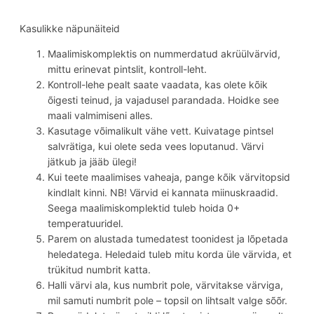
Kasulikke näpunäiteid
Maalimiskomplektis on nummerdatud akrüülvärvid,
mittu erinevat pintslit, kontroll-leht.
Kontroll-lehe pealt saate vaadata, kas olete kõik
õigesti teinud, ja vajadusel parandada. Hoidke see
maali valmimiseni alles.
Kasutage võimalikult vähe vett. Kuivatage pintsel
salvrätiga, kui olete seda vees loputanud. Värvi
jätkub ja jääb ülegi!
Kui teete maalimises vaheaja, pange kõik värvitopsid
kindlalt kinni. NB! Värvid ei kannata miinuskraadid.
Seega maalimiskomplektid tuleb hoida 0+
temperatuuridel.
Parem on alustada tumedatest toonidest ja lõpetada
heledatega. Heledaid tuleb mitu korda üle värvida, et
trükitud numbrit katta.
Halli värvi ala, kus numbrit pole, värvitakse värviga,
mil samuti numbrit pole – topsil on lihtsalt valge sõõr.