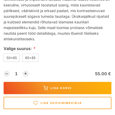
keeruline, virtuoosselt teostatud soeng, mida kaunistavad
pärlikeed, vääriskivid ja erksad paelad, mis kontrasteeruvad
suurepäraselt sügava tumeda taustaga. Üksikasjalikud ripatsid
ja kuldsed elemendid rõhutavad idamaise kaunitari
majesteetlikku kuju. Selle maali loomise protsess võimaldab
nautida peent tööd detailidega, muutes lõuendi tõeliseks
ehtekunstiteoseks.
Valige suurus:
*
50x65
65x85
55.00 €
LISA KORVI
LISA SOOVINIMEKIRJA