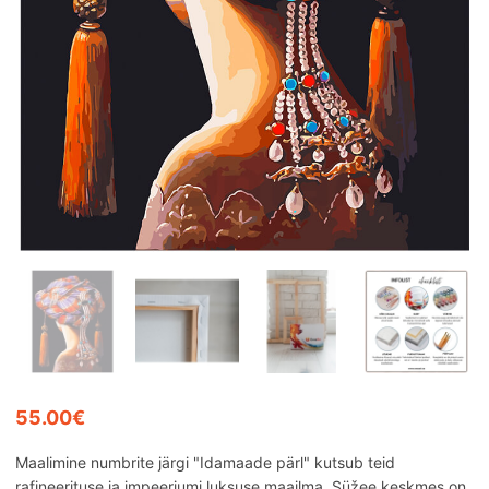
55.00€
Maalimine numbrite järgi "Idamaade pärl" kutsub teid
rafineerituse ja impeeriumi luksuse maailma. Süžee keskmes on