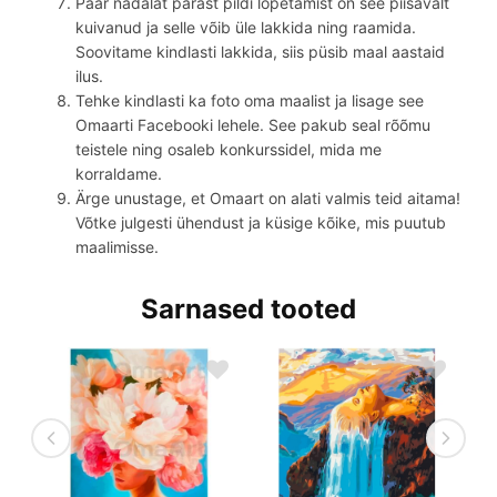
Paar nädalat pärast pildi lõpetamist on see piisavalt
kuivanud ja selle võib üle lakkida ning raamida.
Soovitame kindlasti lakkida, siis püsib maal aastaid
ilus.
Tehke kindlasti ka foto oma maalist ja lisage see
Omaarti Facebooki lehele. See pakub seal rõõmu
teistele ning osaleb konkurssidel, mida me
korraldame.
Ärge unustage, et Omaart on alati valmis teid aitama!
Võtke julgesti ühendust ja küsige kõike, mis puutub
maalimisse.
Sarnased tooted