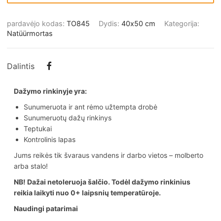
pardavėjo kodas:
TO845
Dydis:
40х50 cm
Kategorija:
Natüürmortas
Dalintis
Dažymo rinkinyje yra:
Sunumeruota ir ant rėmo užtempta drobė
Sunumeruotų dažų rinkinys
Teptukai
Kontrolinis lapas
Jums reikės tik švaraus vandens ir darbo vietos – molberto
arba stalo!
NB! Dažai netoleruoja šalčio. Todėl dažymo rinkinius
reikia laikyti nuo 0+ laipsnių temperatūroje.
Naudingi patarimai