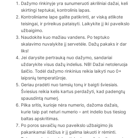
Dažymo rinkinyje yra sunumeruoti akriliniai dažai, keli
skirtingi teptukai, kontrolinis lapas.
Kontroliniame lape galite patikrinti, ar viską atlikote
teisingai, ir prireikus pataisyti. Laikykite jį iki paveikslo
užbaigimo.
Naudokite kuo mažiau vandens. Po teptuko
skalavimo nuvalykite jį servetėle. Dažų pakaks ir dar
liks!
Jei darysite pertrauką nuo dažymo, sandariai
uždarykite visus dažų indelius. NB! Dažai netoleruoja
šalčio. Todėl dažymo rinkinius reikia laikyti nuo 0+
laipsnių temperatūroje.
Geriau pradėti nuo tamsių tonų ir baigti šviesiais.
Šviesius reikia kelis kartus perdažyti, kad padengtų
spausdintą numerį.
Pilka sritis, kurioje nėra numerio, dažoma dažais,
kurie taip pat neturi numerio – ant indelio bus tiesiog
baltas apskritimas.
Po poros savaičių nuo paveikslo užbaigimo jis
pakankamai išdžius ir jį galima lakuoti ir rėminti.