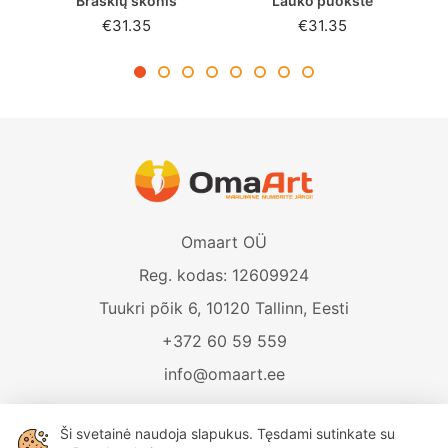
Braškių skonis
Lauko puokštė
€31.35
€31.35
Omaart OÜ
Reg. kodas: 12609924
Tuukri põik 6, 10120 Tallinn, Eesti
+372 60 59 559
info@omaart.ee
Ši svetainė naudoja slapukus. Tęsdami sutinkate su