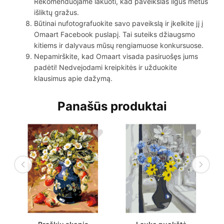
Rekomenduojame lakuoti, kad paveikslas ilgus metus
išliktų gražus.
Būtinai nufotografuokite savo paveikslą ir įkelkite jį į
Omaart Facebook puslapį. Tai suteiks džiaugsmo
kitiems ir dalyvaus mūsų rengiamuose konkursuose.
Nepamirškite, kad Omaart visada pasiruošęs jums
padėti! Nedvejodami kreipkitės ir užduokite
klausimus apie dažymą.
Panašūs produktai