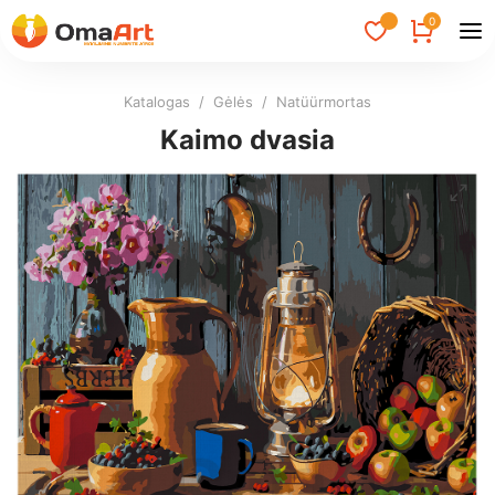
0
Katalogas
/
Gėlės
/
Natüürmortas
Kaimo dvasia