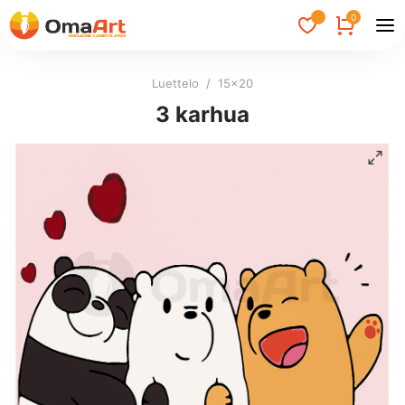
0
Luettelo
/
15x20
3 karhua