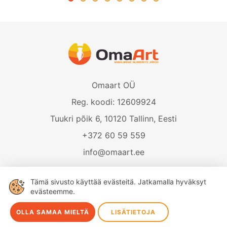
Omaart OÜ
Reg. koodi: 12609924
Tuukri põik 6, 10120 Tallinn, Eesti
+372 60 59 559
info@omaart.ee
Tämä sivusto käyttää evästeitä. Jatkamalla hyväksyt
OmaArt © 2026 Kaikki oikeudet pidätetään.
evästeemme.
OLLA SAMAA MIELTÄ
LISÄTIETOJA