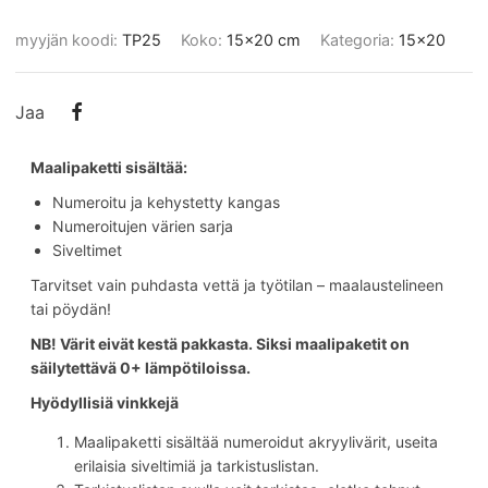
myyjän koodi:
TP25
Koko:
15x20 cm
Kategoria:
15x20
Jaa
Maalipaketti sisältää:
Numeroitu ja kehystetty kangas
Numeroitujen värien sarja
Siveltimet
Tarvitset vain puhdasta vettä ja työtilan – maalaustelineen
tai pöydän!
NB! Värit eivät kestä pakkasta. Siksi maalipaketit on
säilytettävä 0+ lämpötiloissa.
Hyödyllisiä vinkkejä
Maalipaketti sisältää numeroidut akryylivärit, useita
erilaisia siveltimiä ja tarkistuslistan.