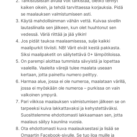
Tarkistuslistan avulla voit tarkistaa, oletko tehnyt
kaiken oikein, ja tehdä tarvittaessa korjauksia. Pidä
se maalauksen valmistumiseen asti.
Käytä mahdollisimman vähän vettä. Kuivaa sivellin
lautasliinalla sen jälkeen, kun olet huuhtonut sen
vedessä. Väriä riittää ja jää ylikin!
Jos pidät taukoa maalaamisessa, sulje kaikki
maalipurkit tiiviisti. NB! Värit eivät kestä pakkasta.
Siksi maalipaketit on säilytettävä 0+ lämpötiloissa.
On parempi aloittaa tummista sävyistä ja lopettaa
vaaleilla. Vaaleita värejä tulee maalata useaan
kertaan, jotta painettu numero peittyy.
Harmaa alue, jossa ei ole numeroa, maalataan värillä,
jossa ei myöskään ole numeroa – purkissa on vain
valkoinen ympyrä.
Pari viikkoa maalauksen valmistumisen jälkeen se on
tarpeeksi kuiva lakkattavaksi ja kehystettäväksi.
Suosittelemme ehdottomasti lakkaamaan sen, jotta
maalaus säilyy kauniina vuosia.
Ota ehdottomasti kuva maalauksestasi ja lisää se
Omaartin Facebook-sivulle. Se tuo iloa muille ja